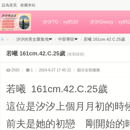
設為首頁
收藏本站
汐汐TG：xy8520
汐汐Gleezy：xy85
»
›
汐汐的美女聚集地❤
›
中部專區❤
›
若曦 161cm.42.C.25歲
汐
若曦 161cm.42.C.25歲
[複製鏈接]
汐
高
2593
|
1
|
2024-9-27 17:45:22
|
顯示全部樓層
檔
外
若曦 161cm.42.C.25歲
約
這位是汐汐上個月月初的時
前夫是她的初戀 剛開始的