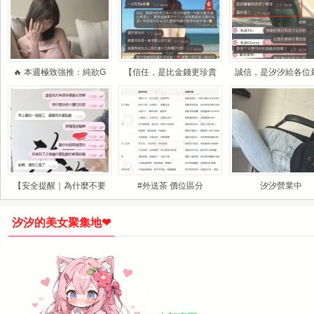
🔥 本週極致強推：純欲G
【信任，是比金錢更珍貴
誠信，是汐汐給各位
【安全提醒｜為什麼不要
#外送茶 價位區分
汐汐營業中
汐汐的美女聚集地❤