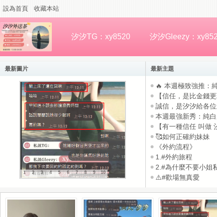
設為首頁
收藏本站
汐汐TG：xy8520
汐汐Gleezy：xy85
最新圖片
最新主題
🔥 本週極致強推：純
【信任，是比金錢更珍
誠信，是汐汐給各位最
本週最強新秀：純白系
【有一種信任 叫做 汐
🥰如何正確約妹妹
《外約流程》
1.#外約旅程
2.#為什麼不要小姐私
1
2
3
4
5
6
7
8
9
10
⚠️#歡場無真愛