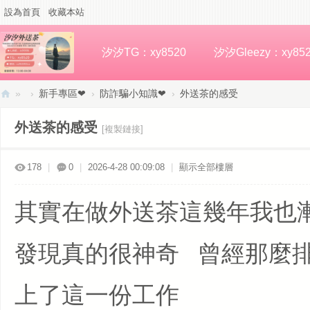
設為首頁
收藏本站
汐汐TG：xy8520
汐汐Gleezy：xy85
»
›
新手專區❤
›
防詐騙小知識❤
›
外送茶的感受
汐
外送茶的感受
[複製鏈接]
汐
高
178
|
0
|
2026-4-28 00:09:08
|
顯示全部樓層
檔
外
其實在做外送茶這幾年我也
約
發現真的很神奇 曾經那麼
上了這一份工作