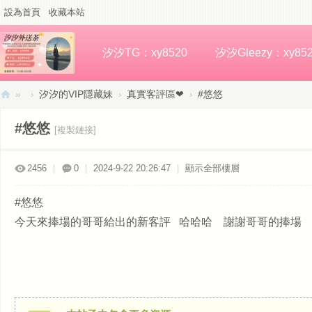
設為首頁
收藏本站
汐汐TG：xy8520
汐汐Gleezy：xy85
»
›
汐汐的VIP隱藏妹
›
真實客評區❤
›
#悠悠
汐
#悠悠
[複製鏈接]
汐
高
2456
|
0
|
2024-9-22 20:26:47
|
顯示全部樓層
檔
外
#悠悠
約
今天來捧場的哥哥給出的新客評 哈哈哈 謝謝哥哥的捧場