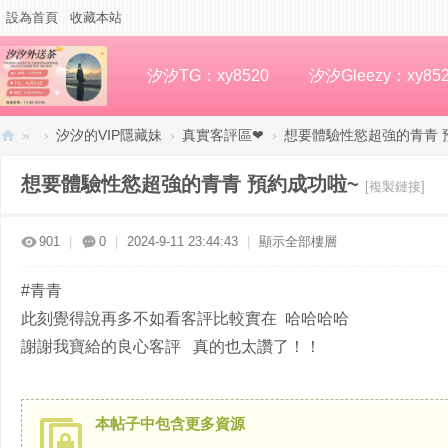
設為首頁
收藏本站
汐汐TG：xy8520
汐汐Gleezy：xy85
»
›
汐汐的VIP隱藏妹
›
真實客評區❤
›
想要體驗性慾超強的青青 
汐
想要體驗性慾超強的青青 預約成功啦~
[複製鏈接]
汐
高
901
|
0
|
2024-9-11 23:44:43
|
顯示全部樓層
檔
外
#青青
約
此刻覺得說再多不如看客評比較實在 哈哈哈哈
謝謝我寶給的良心客評 真的也太讚了！！
本帖子中包含更多資源