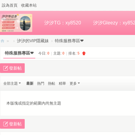
設為首頁
收藏本站
汐汐TG：xy8520
汐汐Gleezy：xy85
»
›
汐汐的VIP隱藏妹
›
特殊服務專區❤
汐
特殊服務專區❤
今日:
0
|
主題:
0
|
排名:
5
汐
高
發新帖
檔
全部主題
最新
熱門
熱帖
精華
更多
外
約
本版塊或指定的範圍內尚無主題
發新帖