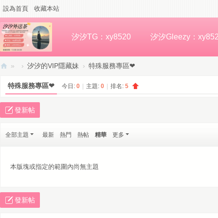
設為首頁
收藏本站
汐汐TG：xy8520
汐汐Gleezy：xy85
»
›
汐汐的VIP隱藏妹
›
特殊服務專區❤
汐
特殊服務專區❤
今日:
0
|
主題:
0
|
排名:
5
汐
高
發新帖
檔
全部主題
最新
熱門
熱帖
精華
更多
外
約
本版塊或指定的範圍內尚無主題
發新帖