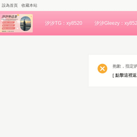
設為首頁
收藏本站
汐汐TG：xy8520
汐汐Gleezy：xy85
抱歉，指定
[ 點擊這裡返