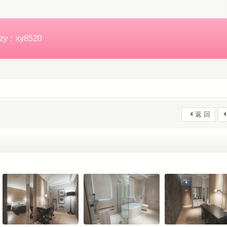
zy：xy8520
返 回