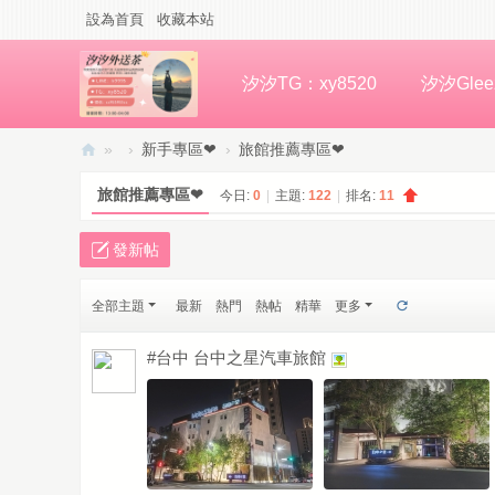
設為首頁
收藏本站
汐汐TG：xy8520
汐汐Glee
»
›
新手專區❤
›
旅館推薦專區❤
汐
旅館推薦專區❤
今日:
0
|
主題:
122
|
排名:
11
汐
高
發新帖
檔
全部主題
最新
熱門
熱帖
精華
更多
外
約
#台中 台中之星汽車旅館