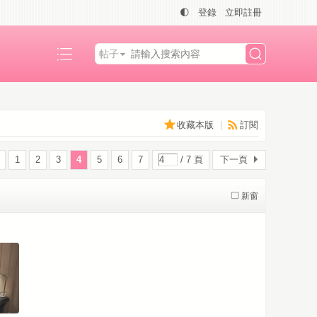
🌓
登錄
立即註冊
帖子
搜
收藏本版
|
訂閱
索
1
2
3
4
5
6
7
/ 7 頁
下一頁
新窗