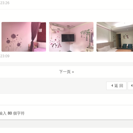
 23:26
 23:09
下一頁 »
返 回
輸入
80
個字符