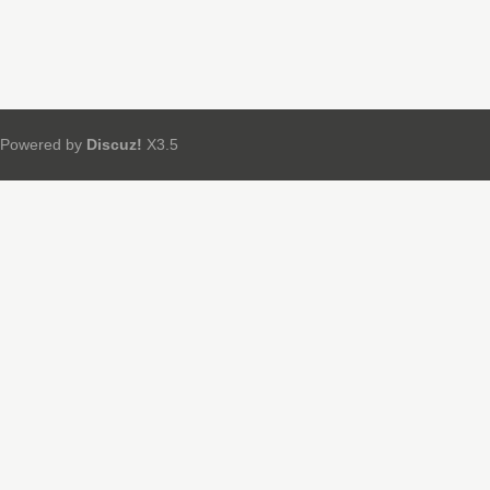
Powered by
Discuz!
X3.5