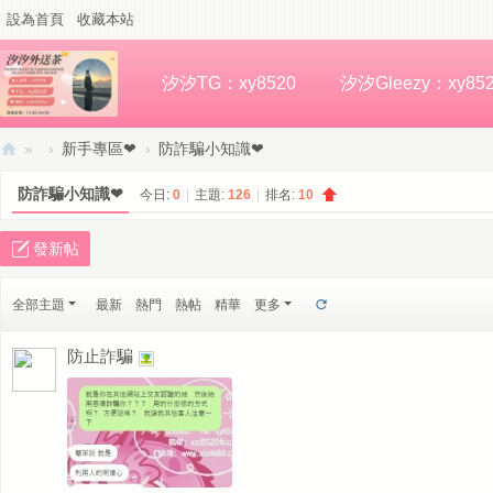
設為首頁
收藏本站
汐汐TG：xy8520
汐汐Gleezy：xy85
»
›
新手專區❤
›
防詐騙小知識❤
汐
防詐騙小知識❤
今日:
0
|
主題:
126
|
排名:
10
汐
高
發新帖
檔
全部主題
最新
熱門
熱帖
精華
更多
外
約
防止詐騙