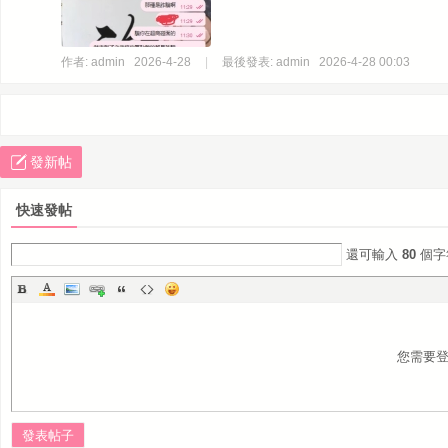
作者:
admin
2026-4-28
|
最後發表:
admin
2026-4-28 00:03
發新帖
快速發帖
還可輸入
80
個字
您需要
發表帖子