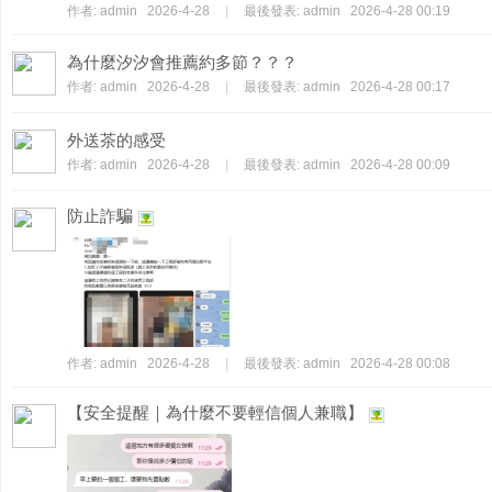
作者:
admin
2026-4-28
|
最後發表:
admin
2026-4-28 00:19
為什麼汐汐會推薦約多節？？？
作者:
admin
2026-4-28
|
最後發表:
admin
2026-4-28 00:17
外送茶的感受
作者:
admin
2026-4-28
|
最後發表:
admin
2026-4-28 00:09
防止詐騙
作者:
admin
2026-4-28
|
最後發表:
admin
2026-4-28 00:08
【安全提醒｜為什麼不要輕信個人兼職】