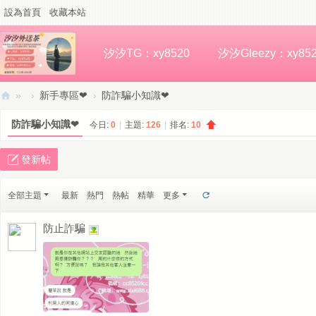
設為首頁
收藏本站
汐汐TG：xy8520
汐汐Gleezy：xy85
»
›
新手專區❤
›
防詐騙小知識❤
汐
防詐騙小知識❤
今日:
0
|
主題:
126
|
排名:
10
汐
高
發新帖
檔
全部主題
最新
熱門
熱帖
精華
更多
外
約
防止詐騙