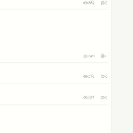
364
0
349
0
176
0
167
0