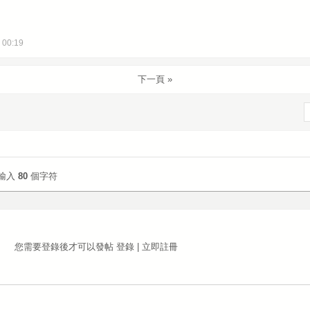
 00:19
下一頁 »
輸入
80
個字符
您需要登錄後才可以發帖
登錄
|
立即註冊