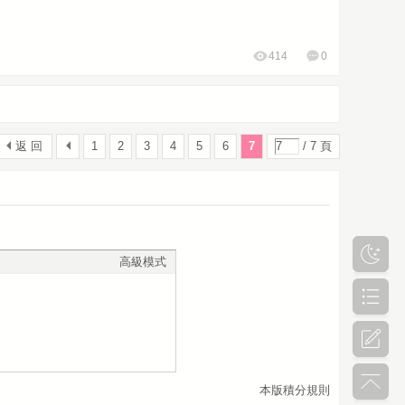
414
0
返 回
1
2
3
4
5
6
7
/ 7 頁
高級模式
本版積分規則