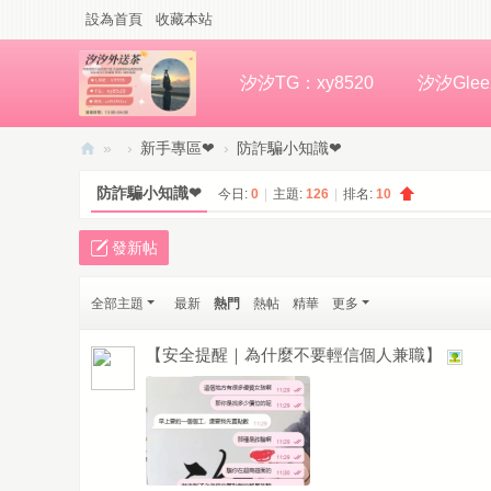
設為首頁
收藏本站
汐汐TG：xy8520
汐汐Glee
»
›
新手專區❤
›
防詐騙小知識❤
汐
防詐騙小知識❤
今日:
0
|
主題:
126
|
排名:
10
汐
高
發新帖
檔
全部主題
最新
熱門
熱帖
精華
更多
外
約
【安全提醒｜為什麼不要輕信個人兼職】