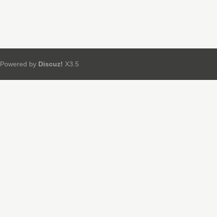
Powered by
Discuz!
X3.5