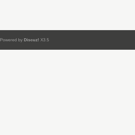
Powered by
Discuz!
X3.5