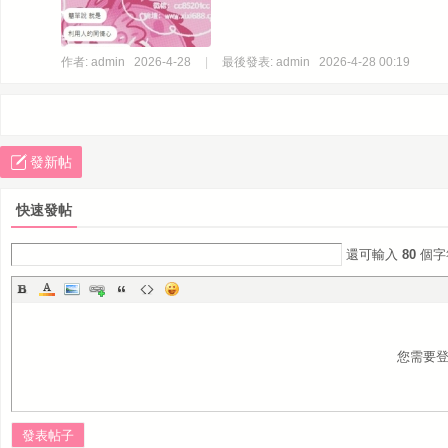
作者:
admin
2026-4-28
|
最後發表:
admin
2026-4-28 00:19
發新帖
快速發帖
還可輸入
80
個字
您需要
發表帖子