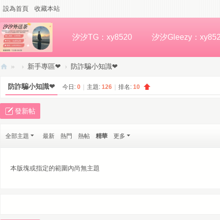
設為首頁
收藏本站
汐汐TG：xy8520
汐汐Gleezy：xy85
»
›
新手專區❤
›
防詐騙小知識❤
汐
防詐騙小知識❤
今日:
0
|
主題:
126
|
排名:
10
汐
高
發新帖
檔
全部主題
最新
熱門
熱帖
精華
更多
外
約
本版塊或指定的範圍內尚無主題