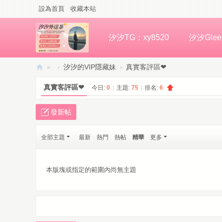
設為首頁
收藏本站
汐汐TG：xy8520
汐汐Glee
»
›
汐汐的VIP隱藏妹
›
真實客評區❤
汐
真實客評區❤
今日:
0
|
主題:
75
|
排名:
6
汐
高
發新帖
檔
全部主題
最新
熱門
熱帖
精華
更多
外
約
本版塊或指定的範圍內尚無主題