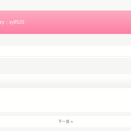
zy：xy8520
下一頁 »