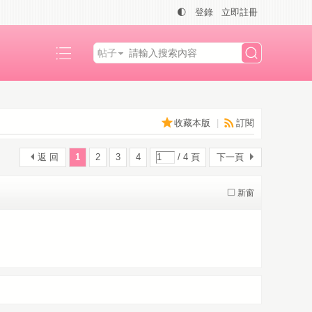
🌓
登錄
立即註冊
帖子
搜
收藏本版
|
訂閱
索
返 回
1
2
3
4
/ 4 頁
下一頁
新窗