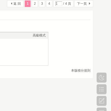
返 回
1
2
3
4
/ 4 頁
下一頁
高級模式
本版積分規則